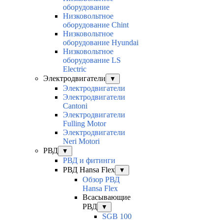
оборудование
Низковольтное
оборудование Chint
Низковольтное
оборудование Hyundai
Низковольтное
оборудование LS
Electric
Электродвигатели
▼
Электродвигатели
Электродвигатели
Cantoni
Электродвигатели
Fulling Motor
Электродвигатели
Neri Motori
РВД
▼
РВД и фитинги
РВД Hansa Flex
▼
Обзор РВД
Hansa Flex
Всасывающие
РВД
▼
SGB 100