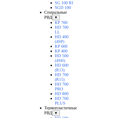
SG 100 RI
SGD 100
Спиральные
РВД
▼
КР 700
HD 700
LL
HD 400
(4SP)
КР 600
КР 400
HD 500
(4SН)
HD 600
(R13)
HD 700
(R15)
HD 700
PRO
HD 800
HD 700
PLUS
Термопластичные
РВД
▼