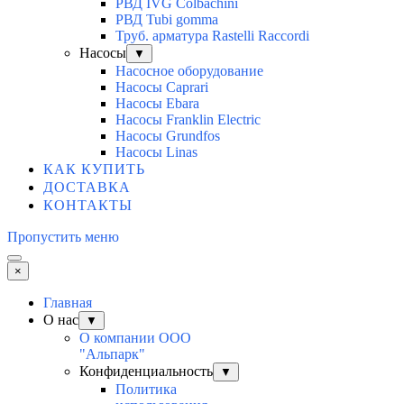
РВД IVG Colbachini
РВД Tubi gomma
Труб. арматура Rastelli Raccordi
Насосы
▼
Насосное оборудование
Насосы Caprari
Насосы Ebara
Насосы Franklin Electric
Насосы Grundfos
Насосы Linas
КАК КУПИТЬ
ДОСТАВКА
КОНТАКТЫ
Пропустить меню
×
Главная
О нас
▼
О компании ООО
"Альпарк"
Конфиденциальность
▼
Политика