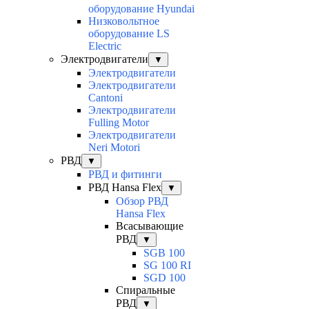
оборудование Hyundai
Низковольтное
оборудование LS
Electric
Электродвигатели
▼
Электродвигатели
Электродвигатели
Cantoni
Электродвигатели
Fulling Motor
Электродвигатели
Neri Motori
РВД
▼
РВД и фитинги
РВД Hansa Flex
▼
Обзор РВД
Hansa Flex
Всасывающие
РВД
▼
SGB 100
SG 100 RI
SGD 100
Спиральные
РВД
▼